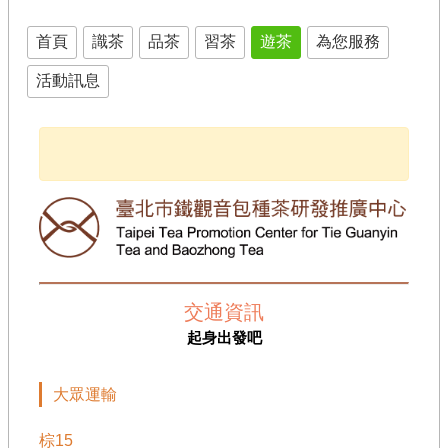
遊
休
首頁
識茶
品茶
習茶
遊茶
為您服務
閒
農
活動訊息
業
有
機
農
業
社
群
及
多
媒
交通資訊
體
起身出發吧
海
芋･
繡
大眾運輸
球･
竹
棕15