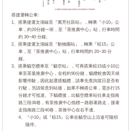
搭捷運轉公車:
1、搭乘捷運文湖線至『萬芳社區站』，轉乘『小10』公
車，約20分鐘一班，至『茶推廣中心』站，行車時間
約 30~40 分鐘。
2、搭乘捷運文湖線至『動物園站』，轉乘『棕15』公
車，至『茶推廣中心』站，行車時間約 20~30 分
鐘。
3、搭乘貓空纜車至『貓空站』，可再搭乘棕15或小10公
車至茶葉推廣中心，全程約90分鐘，貓纜較會因天候
影響停駛，因此如選搭貓纜，請事先查詢當日是否有
行駛，另請留意到站後，如果不轉搭公車，需步行15
分鐘才可抵達。下貓纜後，出貓空纜車站往東走指南
路三段38巷，有茶推廣中心指標一路順著路走，接著
走指南路三段40巷，茶推中心在右手邊。
4、『小10』或『棕15』公車在貓空山上沿途可隨招
隨停。