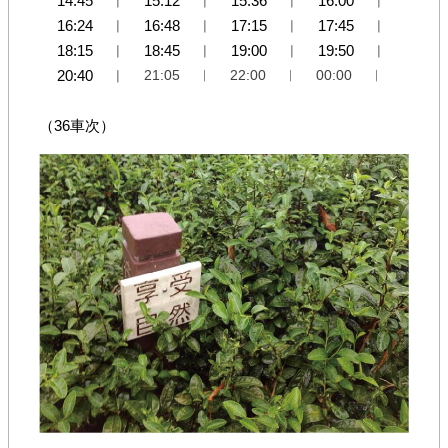
14:45
︱
15:12
︱
15:36
︱
16:00
︱
府
16:24
︱
16:48
︱
17:15
︱
17:45
︱
網
站
18:15
︱
18:45
︱
19:00
︱
19:50
︱
資
20:40
︱
21:05
︱
22:00
︱
00:00
︱
料
開
（36車次）
放
宣
告
隱
私
權
及
資
訊
安
全
政
策
陳