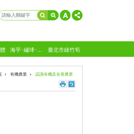
:
體
海芋･繡球･竹子湖
臺北市綠竹筍
頁
有機農業
認識有機及友善農業