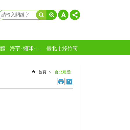
:
體
海芋･繡球･竹子湖
臺北市綠竹筍
首頁
台北農遊