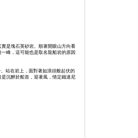
其實是塊石英砂岩。順著開眼山方向看
接一峰，這可能也是取名龍船岩的原因
一。站在岩上，面對著如浪頭般起伏的
者是沉醉於船首，迎著風，情定鐵達尼