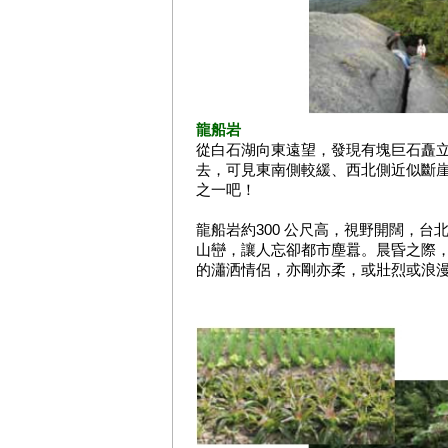
龍船岩
從白石湖向東遠望，發現有塊巨石矗
去，可見東南側較緩、西北側近似斷
之一吧！
龍船岩約300 公尺高，視野開闊，
山巒，讓人忘卻都市塵囂。晨昏之際
的瀟洒情侶，亦剛亦柔，或壯烈或浪