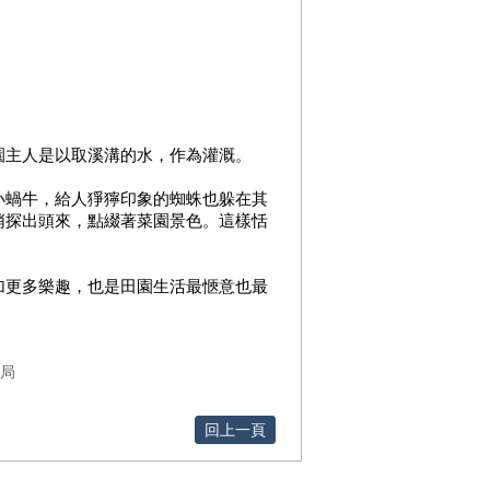
園主人是以取溪溝的水，作為灌溉。
小蝸牛，給人猙獰印象的蜘蛛也躲在其
悄探出頭來，點綴著菜園景色。這樣恬
加更多樂趣，也是田園生活最愜意也最
局
回上一頁