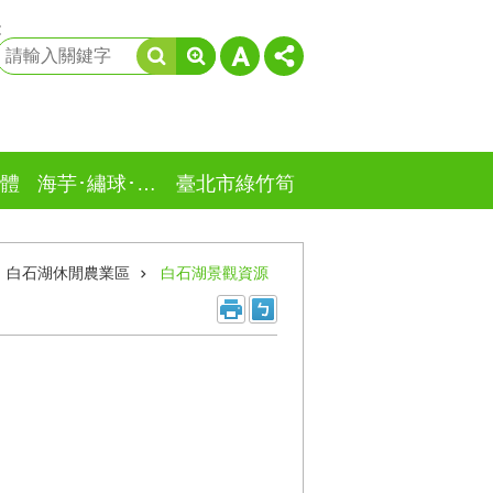
:
體
海芋･繡球･竹子湖
臺北市綠竹筍
白石湖休閒農業區
白石湖景觀資源