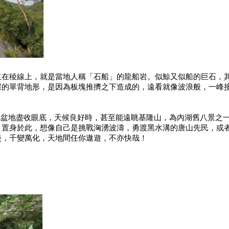
立在稜線上，就是當地人稱「石船」的龍船岩。似鯨又似船的巨石，
崖的單背地形，是因為板塊推擠之下造成的，遠看就像波浪般，一峰
台北盆地盡收眼底，天候良好時，甚至能遠眺基隆山，為內湖舊八景之
，置身於此，想像自己是挑戰洶湧波濤，勇渡黑水溝的唐山先民，或
漫，千變萬化，天地間任你遨遊，不亦快哉！