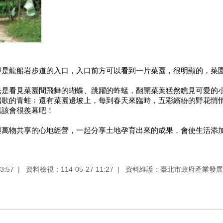
即是龍船岩步道的入口，入口前方可以看到一片菜園，很明顯的，菜
光是看見菜園間飛舞的蝴蝶、跳躍的蚱蜢，翻開菜葉猛然瞧見可愛的
偶歌的青蛙﹔還有菜園邊坡上，每到春天來臨時，五彩繽紛的野花悄
應該會很羨幕吧！
與萬物共享的心地經營，一起分享土地孕育出來的成果，會使生活添
3:57
資料檢視：114-05-27 11:27
資料維護：臺北市政府產業發展