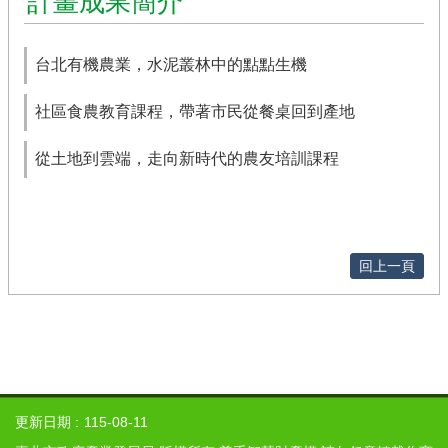
計畫成果簡介
農
遊
休
台北有機農業，水泥叢林中的點點生機
閒
農
社區食農教育課程，帶著市民從餐桌回到產地
業
從土地到雲端，走向新時代的農友培訓課程
有
機
農
業
社
回上一頁
群
及
多
媒
體
海
更新日期
115-08-11
芋･