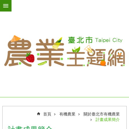
跳到主要內容區塊
進
階
搜
尋
活
動
訊
息
臺
北
綠
屋
頂
首頁
有機農業
關於臺北市有機農業
台
計畫成果簡介
北