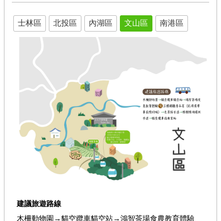
農
遊
士林區
北投區
內湖區
文山區
南港區
休
閒
農
業
有
機
農
業
社
群
及
多
媒
體
海
建議旅遊路線
芋･
木柵動物園→貓空纜車貓空站→鴻智茶場食農教育體驗