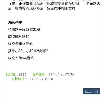
繡
（喝）正欉鐵觀音品茗（記得需要事前預約哦）→走茶路古
球･
道→樟樹樟湖環狀步道→貓空纜車指南宮站
竹
子
湖
鴻智茶場
臺
指南路三段38巷21號
北
02-2939-5810
市
貓空纜車終點站
綠
竹
搭乘小10、小10區:貓纜站
筍
貓空左線:貓纜站
網
站
點閱數：
資料更新：
114-04-23 09:35
6632
資料檢視：
114-05-27 10:10
導
覽
回上一頁
產
業
發