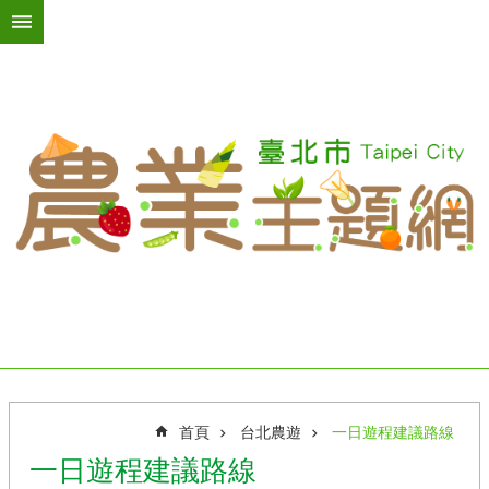
跳到主要內容區塊
進
階
搜
尋
活
動
訊
息
臺
北
綠
屋
頂
首頁
台北農遊
一日遊程建議路線
台
一日遊程建議路線
北