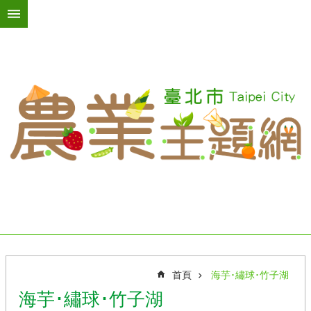
跳到主要內容區塊
進
階
搜
尋
活
動
訊
息
臺
北
綠
屋
頂
首頁
海芋･繡球･竹子湖
台
海芋･繡球･竹子湖
北