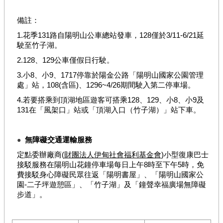
政
策
備註：
1.花季131路自陽明山公車總站發車，128僅於3/11-6/21延
陳
駛至竹子湖。
情
系
2.128、129公車僅假日行駛。
統
3.小8、小9、1717停靠於陽金公路「陽明山國家公園管理
處」站，108(含區)、1296~4/26期間駛入第二停車場。
4.若要搭乘到頂湖地區遊客可搭乘128、129、小8、小9及
131在「風架口」站或「頂湖入口（竹子湖）」站下車。
無障礙交通運輸服務
●
定點委辦廠商(
財團法人伊甸社會福利基金會
)小型復康巴士
接駁服務在陽明山花鐘停車場每日上午8時至下午5時，免
費接駁身心障礙民眾往返「陽明書屋」、「陽明山國家公
園-二子坪遊憩區」、「竹子湖」及「鐘聲幸福廣場無障礙
步道」。