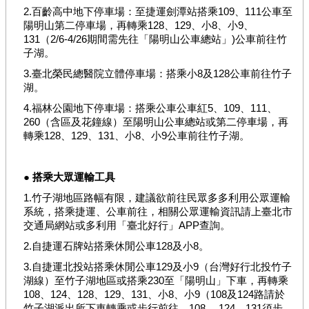
繡
2.百齡高中地下停車場：至捷運劍潭站搭乘109、111公車至
球･
陽明山第二停車場，再轉乘128、129、小8、小9、
竹
131（2/6-4/26期間需先往「陽明山公車總站」)公車前往竹
子
子湖。
湖
3.臺北榮民總醫院立體停車場：搭乘小8及128公車前往竹子
臺
湖。
北
4.福林公園地下停車場：搭乘公車公車紅5、109、111、
市
260（含區及花鐘線）至陽明山公車總站或第二停車場，再
綠
轉乘128、129、131、小8、小9公車前往竹子湖。
竹
筍
● 搭乘大眾運輸工具
1.竹子湖地區路幅有限，建議欲前往民眾多多利用公眾運輸
網
系統，搭乘捷運、公車前往，相關公眾運輸資訊請上臺北市
站
交通局網站或多利用「臺北好行」APP查詢。
導
覽
2.自捷運石牌站搭乘休閒公車128及小8。
3.自捷運北投站搭乘休閒公車129及小9（台灣好行北投竹子
產
湖線）至竹子湖地區或搭乘230至「陽明山」下車，再轉乘
業
108、124、128、129、131、小8、小9（108及124路請於
發
竹子湖派出所下車轉乘或步行前往，108、 124、131須步