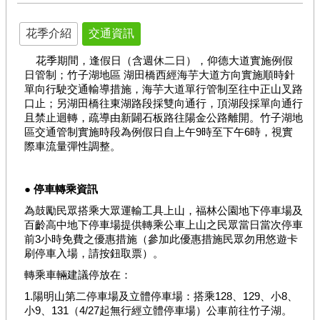
農
遊
花季介紹
交通資訊
休
閒
花季期間，逢假日（含週休二日），仰德大道實施例假
日管制；竹子湖地區 湖田橋西經海芋大道方向實施順時針
農
單向行駛交通輸導措施，海芋大道單行管制至往中正山叉路
業
口止；另湖田橋往東湖路段採雙向通行，頂湖段採單向通行
有
且禁止迴轉，疏導由新闢石板路往陽金公路離開。竹子湖地
區交通管制實施時段為例假日自上午9時至下午6時，視實
機
際車流量彈性調整。
農
業
● 停車轉乘資訊
社
群
為鼓勵民眾搭乘大眾運輸工具上山，福林公園地下停車場及
及
百齡高中地下停車場提供轉乘公車上山之民眾當日當次停車
多
前3小時免費之優惠措施（參加此優惠措施民眾勿用悠遊卡
媒
刷停車入場，請按鈕取票）。
體
轉乘車輛建議停放在：
海
1.陽明山第二停車場及立體停車場：搭乘128、129、小8、
芋･
小9、131（4/27起無行經立體停車場）公車前往竹子湖。