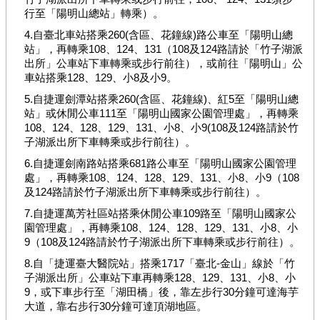
展
行至「陽明山總站」轉乘）。
局
4.自臺北車站搭乘260(含區、花鐘線)路公車至「陽明山總
政
站」，再轉乘108、124、131（108及124路請於「竹子湖派
府
出所」公車站下車轉乘或步行前往），或前往「陽明山」公
車站搭乘128、129、小8及小9。
網
站
5.自捷運劍潭站搭乘260(含區、花鐘線)、紅5至「陽明山總
資
站」或休閒公車111至「陽明山國家公園管理處」，再轉乘
料
108、124、128、129、131、小8、小9(108及124路請於竹
開
子湖派出所下車轉乘或步行前往）。
放
6.自捷運劍南路站搭乘681路公車至「陽明山國家公園管理
宣
處」，再轉乘108、124、128、129、131、小8、小9（108
告
及124路請於竹子湖派出所下車轉乘或步行前往）。
隱
7.自捷運萬芳社區站搭乘休閒公車109路至「陽明山國家公
私
園管理處」，再轉乘108、124、128、129、131、小8、小
權
9（108及124路請於竹子湖派出所下車轉乘或步行前往）。
及
8.自「捷運臺大醫院站」搭乘1717「臺北-金山」線於「竹
資
子湖派出所」公車站下車再轉乘128、129、131、小8、小
訊
9，或下車步行至「湖田橋」後，靠左步行30分鐘可達海芋
安
大道，靠右步行30分鐘可達頂湖地區。
全