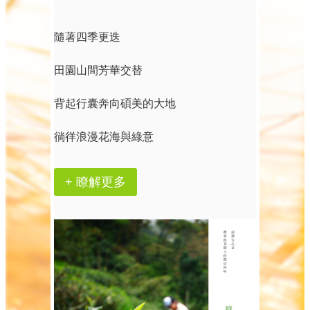
隨著四季更迭
田園山間芳華交替
背起行囊奔向碩美的大地
徜徉浪漫花海與綠意