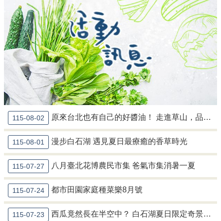
農
遊
休
閒
農
業
有
機
農
業
原來台北也有自己的好醬油！ 走進草山，品味陽明山陶甕釀造的風土滋味
115-08-02
社
漫步白石湖 遇見夏日最療癒的香草時光
群
115-08-01
及
多
八月臺北花博農民市集 爸氣市集消暑一夏
115-07-27
媒
體
都市田園家庭種菜樂8月號
115-07-24
海
芋･
西瓜竟然長在半空中？ 白石湖夏日限定奇景等你來摘！
115-07-23