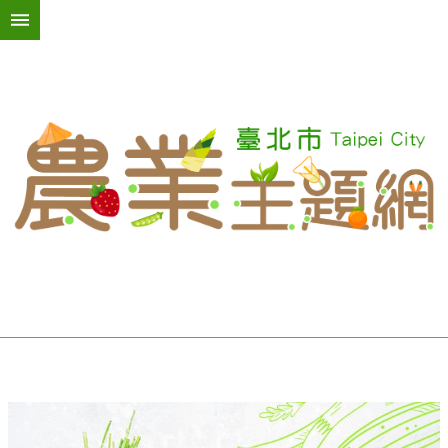
跳到主要內容區塊
進
階
搜
尋
活
動
訊
息
臺
北
綠
屋
頂
台
北