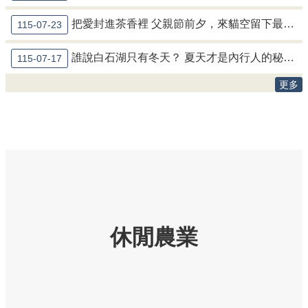
繡
球･
把愛封進茶香裡 父親節前夕，來貓空留下最暖心的回憶
115-07-23
竹
子
誰說白石湖只有冬天？ 夏天才是內行人的秘密玩法！
115-07-17
湖
更多
臺
北
市
綠
竹
筍
網
站
導
休閒農業
覽
產
業
發