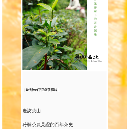
｜時光淬鍊下的茶香源味｜
走訪茶山
聆聽茶農見證的百年茶史