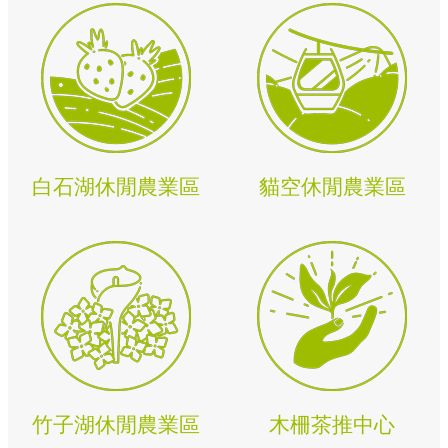
展
局
政
府
網
站
資
料
白石湖休閒農業區
貓空休閒農業區
開
放
宣
告
隱
私
權
及
資
訊
安
竹子湖休閒農業區
木柵茶推中心
全