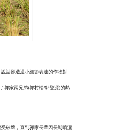
會說話卻透過小細節表達的作物對
郭家兩兄弟(郭村松/郭登源)的熱
遭受破壞，直到郭家長輩因長期噴灑