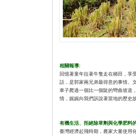
相關報導:
回憶著童年拉著牛隻走在梯田，享
話，是郭家兩兄弟最得意的事情。
車子爬過一個比一個陡的彎曲坡道，
情，娓娓向我們訴說著當地的歷史
有機生活、拒絕除草劑與化學肥料
臺灣經濟起飛時期，農家大量使用