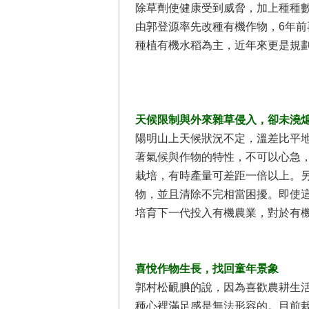
除草劑使健康受到威脅，加上種種
由郭登源率先改種有機作物，6年前
種植有機水稻為主，近年來更是規
天候限制與外來雜草侵入，卻未澆
陽明山上天候狀況不定，溫差比平
著氣候與作物的特性，不可以心急
栽培，有時產量可差距一倍以上。
物，並且清除不完相當困擾。即使
培育下一代投入有機農業，對於有
喜悅作物生長，找回童年景象
郭村松靦腆的說，因為喜歡農耕生
種心裡滿足感是無法形容的。目前