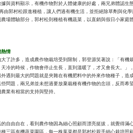
數據與資料顯示，有機作物對於人體健康的好處，兩兄弟體認生態
再由郭村松跟進種植，讓人們過有機生活，並拒絕除草劑與化學
劃農場體驗部分，郭村松則種植有機蔬菜，以直銷與假日小家庭
熄熱情
地大了許多，造成農作物栽培受到限制，郭登源笑著說：「有機
，天冷的時候，作物會停止生長，直到溫暖了，才又會長大。」
另外遇到最大的問題就是夾雜在有機肥料中的外來作物種子，造
這些問題，兩兄弟並未想過要放棄栽種有機作物的念頭，反而希
機農業有相當的支持與堅持。
活的自由自在，看到農作物因為細心照顧而漂亮挺拔，就覺得滿
栽種三區有機蔬菜園區，每一株葉菜都是郭村松親手細心栽培照