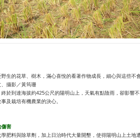
受野生的花草、樹木，滿心喜悅的看著作物成長，細心與這些不
文、攝影／黃筠珊
終於到達海拔約425公尺的陽明山上，天氣有點陰雨，卻影響不了
故事及栽培有機農業的決心。
的傷害
化學肥料與除草劑，加上日治時代大量開墾，使得陽明山上土地