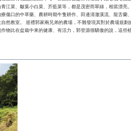
論青江菜、皺葉小白菜、芥藍菜等，都是茂密而翠綠，相當漂亮
治療傷口的中草藥、農耕時期牛隻耕作、田邊清澈溪流、龍舌蘭
大自然教室。 巡禮郭家兩兄弟的農場，不難發現其對於農場規劃
觀作物比在盆栽中來的健康、有活力，郭登源很驕傲的說，這些