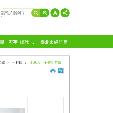
:
體
海芋･繡球･竹子湖
臺北市綠竹筍
名單
士林區
士林區-- 至善明哲園