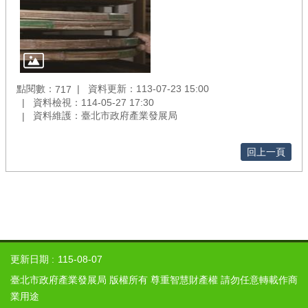
展
局
政
府
網
點閱數：
資料更新：113-07-23 15:00
站
717
資料檢視：114-05-27 17:30
資
資料維護：臺北市政府產業發展局
料
開
放
回上一頁
宣
告
隱
私
權
及
更新日期
115-08-07
資
訊
臺北市政府產業發展局 版權所有 尊重智慧財產權 請勿任意轉載作商
安
業用途
全