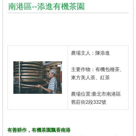
農
南港區--添進有機茶園
遊
休
閒
農
業
有
農場主人：陳添進
機
農
業
主要作物：有機包種茶、
東方美人茶、紅茶
社
群
及
農場位置:臺北市南港區
多
舊莊街2段332號
媒
體
海
有善耕作，有機茶園飄香南港
芋･