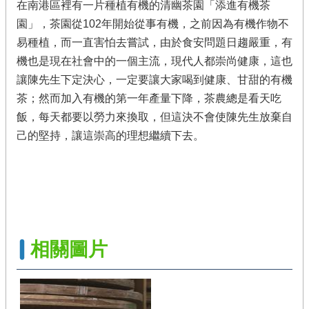
繡
在南港區裡有一片種植有機的清幽茶園「添進有機茶
球･
園」，茶園從102年開始從事有機，之前因為有機作物不
竹
易種植，而一直害怕去嘗試，由於食安問題日趨嚴重，有
子
湖
機也是現在社會中的一個主流，現代人都崇尚健康，這也
讓陳先生下定決心，一定要讓大家喝到健康、甘甜的有機
臺
茶；然而加入有機的第一年產量下降，茶農總是看天吃
北
市
飯，每天都要以勞力來換取，但這決不會使陳先生放棄自
綠
己的堅持，讓這崇高的理想繼續下去。
竹
筍
網
站
導
相關圖片
覽
產
業
發