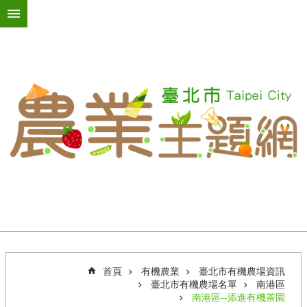
跳到主要內容區塊
進
階
搜
尋
活
動
訊
息
臺
北
綠
屋
頂
首頁
有機農業
臺北市有機農場資訊
台
臺北市有機農場名單
南港區
北
南港區--添進有機茶園