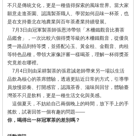
繡
不只是傳統文化，更是一種值得探索的風味世界。當大家
球･
竹
願意走進茶園、認識製茶職人、學習如何品味一杯茶，也
子
是在支持臺北在地農業與百年茶產業持續發展。
湖
7月3日由冠軍製茶師張恩沛帶領「木柵鐵觀音比賽茶
臺
品鑑會」，一次比較六個得獎等級的木柵鐵觀音，從優良
北
獎一路品到特等獎，並搭配沁玉、黃金桂、金觀音、肉桂
市
等特色品種，帶領大家像評審一樣喝茶，理解一杯得獎茶
綠
究竟差在哪裡。
竹
筍
7月4日則由采耕製茶的張君誠老師帶來另一場以生活
品飲為核心的茶席體驗，透過更貼近日常的方式，引導學
員放慢節奏、打開感官，認識茶香、滋味與回甘，體驗臺
網
站
灣茶不只是飲料，更是一種生活文化與美感。
導
這個夏天，不妨給自己兩個晚上的時間，放下手上的手
覽
搖飲，試著回答一個有趣的問題——
產
你，喝得出一杯冠軍茶的差別嗎？
業
發