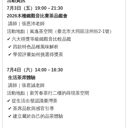
活動資訊
展
7
月3日（五）19:00－21:30
局
2026
木柵鐵觀音比賽茶品鑑會
政
講師｜張恩沛老師
府
網
活動地點｜嵐逸茶空間（臺北市大同區涼州街2-1號）
站
✔ 六大得獎等級鐵觀音比較品鑑
資
✔ 四款特色品種風味解析
料
✔ 學習評審如何挑選得獎茶
開
放
宣
7
月4日（六）14:00－16:30
告
生活茶席體驗
隱
講師｜張君誠老師
私
活動地點｜新芳春茶行二樓的蒔現茶空間
權
✔ 從生活出發認識臺灣茶
及
資
✔ 茶席品飲與感官引導
訊
✔ 建立屬於自己的品茶體驗
安
全