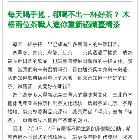
農
遊
每天喝手搖，卻喝不出一杯好茶？ 木
休
柵兩位茶職人邀你重新認識臺灣茶
閒
農
業
每天一杯手搖，早已成為許多臺灣人的生活日常。
有
四季春、青茶、烏龍、紅茶……茶葉透過手搖飲，成為
機
最貼近日常的飲品，也讓臺灣發展出獨特的手搖文化。然
農
而，當我們愈來愈習慣喝茶，卻也離茶葉本身愈來愈遠。
業
我們知道飲料店菜單上的茶名，卻未必知道一杯好的紅
社
茶、鐵觀音，究竟好在哪裡?
群
為了讓更多人重新認識臺灣茶的風味與文化，臺北市木
及
多
柵休閒農業區持續推動茶文化體驗，透過茶園走讀、茶席
媒
體驗、製茶導覽與品茶課程，讓民眾從「喝茶」走向「懂
體
茶」，重新看見木柵百年茶鄉的魅力。
海
因此，7月3日、4日有兩場不同主題的茶體驗活動，希
芋･
望透過不同形式的體驗活動，讓更多年輕世代發現，喝茶