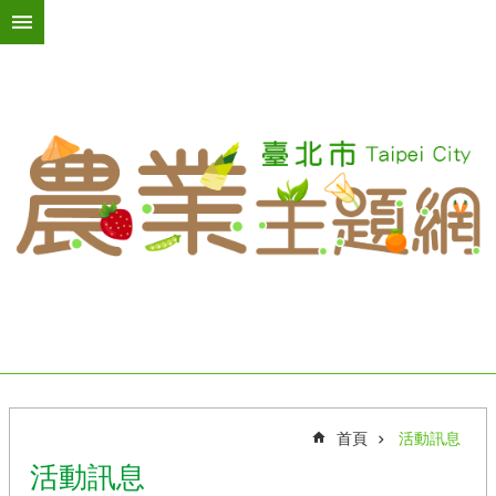
跳到主要內容區塊
進
階
搜
尋
活
動
訊
息
臺
北
綠
屋
頂
首頁
活動訊息
台
活動訊息
北