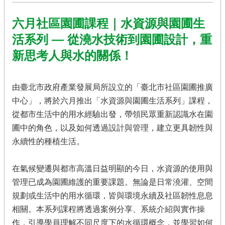
農
遊
六月社區園圃課程｜水資源與園圃生
休
活系列 — 從澆水技術到園圃設計，重
閒
農
新思考人與水的關係！
業
有
由臺北市政府產業發展局所設立的「臺北市社區園圃推廣
機
中心」，將於六月推出「水資源與園圃生活系列」課程，
農
業
從都市生活中的用水經驗出發，帶領民眾重新認識水在園
圃中的角色，以及如何透過設計與管理，建立更具韌性與
社
永續性的種植生活。
群
及
多
在氣候變遷與都市高溫日益明顯的今日，水資源的使用與
媒
管理已成為園圃維護的重要課題。無論是日常澆灌、空間
體
規劃或生活中的用水循環，皆與環境永續及社區韌性息息
海
相關。本系列課程將透過案例分享、系統介紹與實作操
芋･
作，引導學員理解不同尺度下的水循環概念，並學習如何