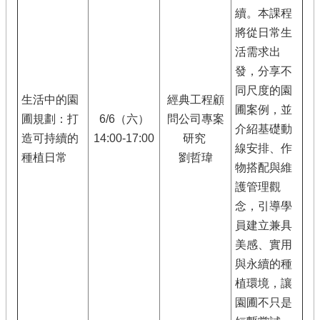
續。本課程
將從日常生
活需求出
發，分享不
同尺度的園
生活中的園
經典工程顧
圃案例，並
圃規劃：打
6/6（六）
問公司專案
介紹基礎動
造可持續的
14:00-17:00
研究
線安排、作
種植日常
劉哲瑋
物搭配與維
護管理觀
念，引導學
員建立兼具
美感、實用
與永續的種
植環境，讓
園圃不只是