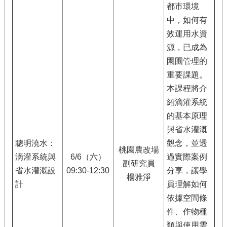
展
都市環境
局
中，如何有
效運用水資
政
府
源，已成為
網
園圃管理的
站
重要課題。
資
料
本課程將介
開
紹滴灌系統
放
的基本原理
宣
與省水灌溉
告
聰明澆水：
觀念，並透
隱
桃園農改場
滴灌系統與
6/6（六）
過實際案例
私
副研究員
權
省水灌溉設
09:30-12:30
分享，讓學
楊雅淨
及
計
員理解如何
資
依據空間條
訊
件、作物種
安
全
類與使用需