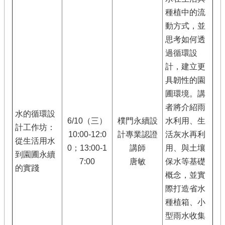
種植中的流
動方式，並
思考如何透
過循環設
計，建立更
具韌性的園
圃環境。講
者將介紹雨
水的循環設
6/10（三）
樸門永續設
水利用、生
計工作坊：
10:00-12:0
計專業認證
活灰水再利
從生活用水
0；13:00-1
講師
用、與土壤
到園圃永續
7:00
唐敏
保水等基礎
的實踐
概念，並實
際打造省水
種植箱、小
型雨水收集