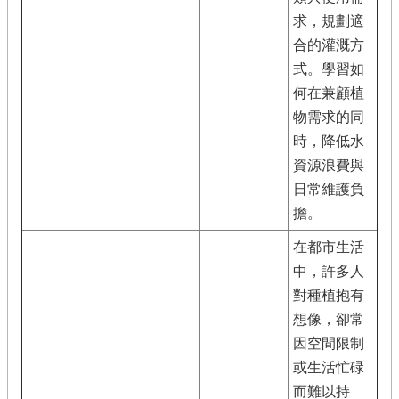
政
求，規劃適
策
合的灌溉方
陳
式。學習如
情
何在兼顧植
系
物需求的同
統
時，降低水
資源浪費與
日常維護負
擔。
在都市生活
中，許多人
對種植抱有
想像，卻常
因空間限制
或生活忙碌
而難以持