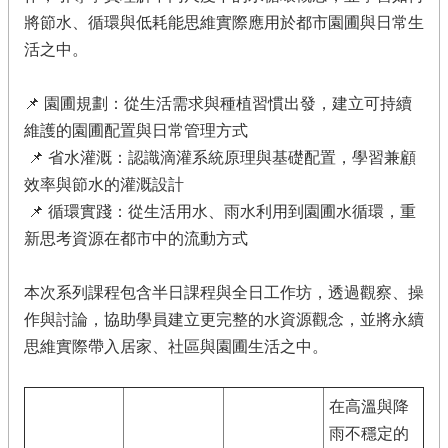
繡
將節水、循環與低耗能思維實際應用於都市園圃與日常生
球･
竹
活之中。
子
湖
📌 園圃規劃：從生活需求與種植習慣出發，建立可持續
臺
維護的園圃配置與日常管理方式
北
📌 省水灌溉：認識滴灌系統原理與基礎配置，學習兼顧
市
效率與節水的灌溉設計
綠
竹
📌 循環實踐：從生活用水、雨水利用到園圃水循環，重
筍
新思考資源在都市中的流動方式
網
本次系列課程包含半日課程與全日工作坊，透過觀察、操
站
作與討論，協助學員建立更完整的水資源觀念，並將永續
導
思維實際帶入居家、社區與園圃生活之中。
覽
產
在高溫與降
業
雨不穩定的
發