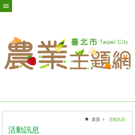
跳到主要內容區塊
進
階
搜
尋
活
動
訊
息
臺
北
綠
屋
頂
首頁
活動訊息
台
活動訊息
北