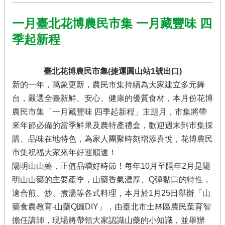
農
遊
一月臺北花博農民市集 一月藏豐味 四
休
季起新程
閒
農
業
臺北花博農民市集(捷運圓山站1號出口)
有
新的一年，萬象更新，農民市集持續為大家建立多元舞
機
台，嚴選全臺新鮮、安心、健康的優質食材，本月份花博
農
農民市集「一月藏豐味 四季起新程」主題月，市集將帶
業
來年節必備的當季鮮果及農特產禮盒，歡迎週末到市集採
社
購、品味在地特色，為家人團聚時刻增添喜悅，花博農民
群
市集祝福大家來年好運順遂！
及
多
陽明山山藥，正值品嚐好時節！每年10月至隔年2月是陽
媒
明山山藥的主要產季，山藥香氣濃厚、Q彈黏口的特性，
體
適合煎、炒、煮湯等各式料理，本月於1月25日舉辦「山
海
藥食農教育-山藥Q圓DIY」，由臺北市士林區農民葉育智
芋･
擔任講師，現場將帶領大家認識山藥的小知識，並舉辦