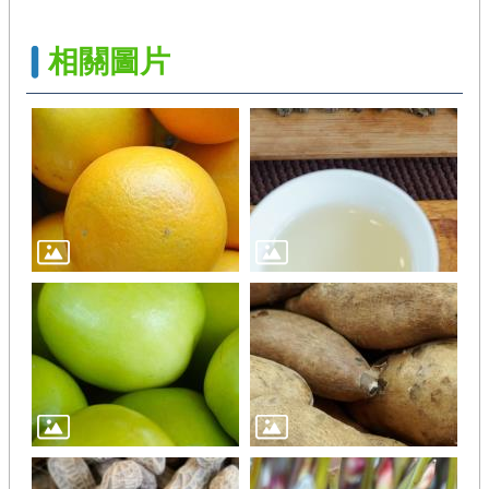
政
策
相關圖片
陳
情
系
統