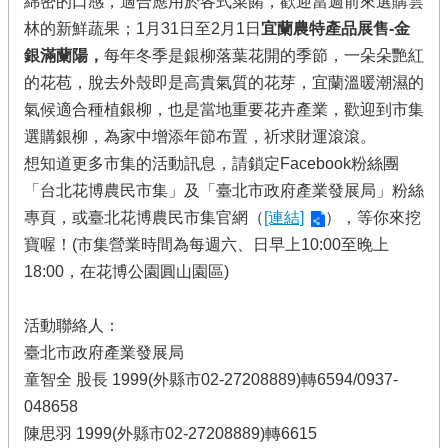
綿密的口感，適合應用於各式菜餚，歡迎當週前來選購雲
展
林的新鮮蔬果；1月31日至2月1日
宜蘭農特產品展售-金
局
銀滿蘭陽，
每年冬季是銀柳落葉花開的季節，一朵朵艷紅
政
的花苞，脫去外殼即是高貴氣質的花芽，宜蘭溫暖潮濕的
府
網
氣候適合種植銀柳，也是當地重要花卉產業，歡迎到市集
站
選購銀柳，為家中增添年節布置，祈求財運滾滾。
資
想知道更多市集的活動訊息，請鎖定Facebook粉絲團
料
「台北花博農民市集」及「臺北市政府產業發展局」粉絲
開
放
專頁，或臺北花博農民市集官網（
[連結]
），等你來挖
宣
寶喔！(市集營業時間為每週六、日早上10:00至晚上
告
18:00，在花博公園圓山園區)
隱
私
活動聯絡人：
權
臺北市政府產業發展局
及
資
童智全 股長 1999(外縣市02-27208889)轉6594/0937-
訊
048658
安
陳思羽 1999(外縣市02-27208889)轉6615
全