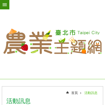
跳到主要內容區塊
進
階
搜
尋
活
動
訊
息
臺
北
綠
屋
頂
首頁
活動訊息
台
活動訊息
北