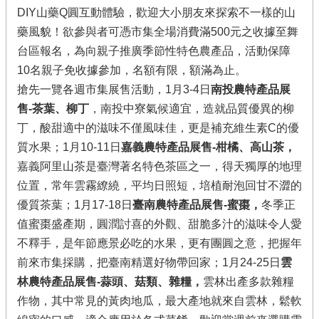
繡
DIY山藥Q圓互動體驗，歡迎大小朋友來探索不一樣的山
球･
竹
藥風貌！欲參與者可憑市集全場消費滿500元之收據至舞
子
台區報名，為向親子推廣季節性特色農產品，活動保障
湖
10名親子免收據參加，名額有限，額滿為止。
臺
搶先一覽各週市集展售活動，1月3-4日
南投農特產品展
北
售-茶葉、柳丁
，南投中寮氣候適宜，造就品質優異的柳
市
丁，酸甜適中的滋味不僅風味佳，更是補充維生素C的優
綠
質水果；1月10-11日
嘉義農特產品展售-柑橘、高山茶，
竹
筍
嘉義阿里山茶是臺灣著名特色茶區之一，得天獨厚的地理
位置，常年雲霧繚繞，平均日照短，培植耐泡回甘不澀的
優質茶葉；1月17-18日
臺南農特產品展售-蜜棗，
冬季正
網
站
值蜜棗盛產期，圓潤討喜的外觀、甜脆多汁的滋味令人愛
導
不釋手，是年節應景必吃的水果，更有團圓之意，把握年
覽
前來市集採購，把臺南精選好物帶回家；1月24-25日
雲
產
林農特產品展售-蒜頭、菇類、雜糧，
雲林出產多款雜糧
業
作物，其中常見的黃肉地瓜，最大產地就來自雲林，鬆軟
發