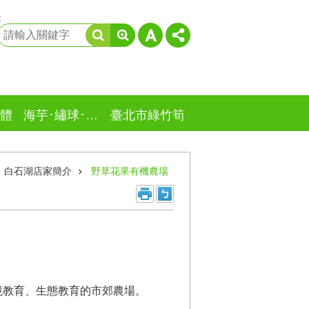
:
體
海芋･繡球･竹子湖
臺北市綠竹筍
白石湖店家簡介
野草花果有機農場
境教育、生態教育的市郊農場。