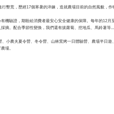
中進行墾荒，歷經17個寒暑的淬鍊，造就農場目前的自然風貌，
有機驗證，期盼給消費者最安心安全健康的保障。每年的12月至
採摘。配合季節性變換，我們還有拔蘿蔔、挖地瓜、馬鈴薯等..
驗營、小農夫夏令營、冬令營、山林窯烤一日體驗營、農場半日遊
育農場。