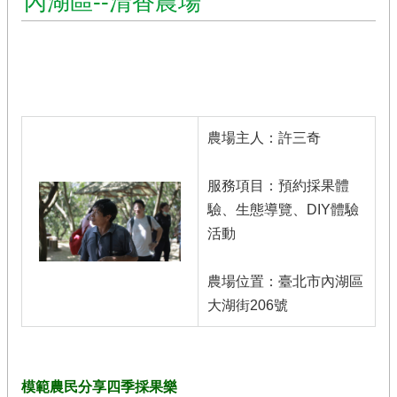
內湖區--清香農場
農
遊
休
閒
農
業
農場主人：許三奇
有
機
農
服務項目：預約採果體
業
驗、生態導覽、DIY體驗
活動
社
群
及
農場位置：臺北市內湖區
多
大湖街206號
媒
體
海
芋･
模範農民分享四季採果樂