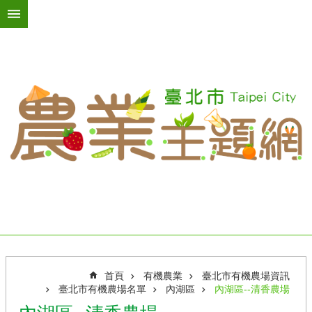
跳到主要內容區塊
進
階
搜
尋
活
動
訊
息
臺
北
綠
屋
頂
首頁
有機農業
臺北市有機農場資訊
台
臺北市有機農場名單
內湖區
內湖區--清香農場
北