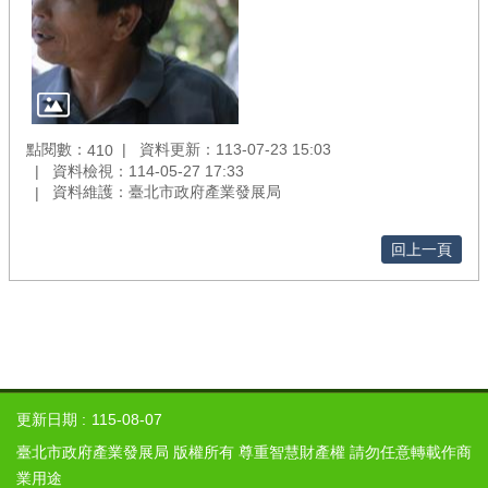
展
局
政
府
網
站
點閱數：
資料更新：113-07-23 15:03
410
資
資料檢視：114-05-27 17:33
料
資料維護：臺北市政府產業發展局
開
放
回上一頁
宣
告
隱
私
權
及
資
更新日期
115-08-07
訊
臺北市政府產業發展局 版權所有 尊重智慧財產權 請勿任意轉載作商
安
業用途
全