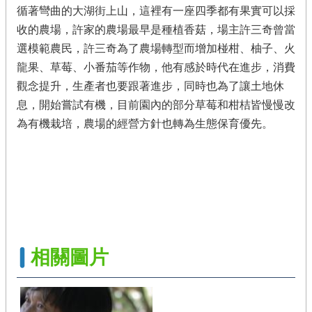
繡
循著彎曲的大湖街上山，這裡有一座四季都有果實可以採
球･
收的農場，許家的農場最早是種植香菇，場主許三奇曾當
竹
子
選模範農民，許三奇為了農場轉型而增加椪柑、柚子、火
湖
龍果、草莓、小番茄等作物，他有感於時代在進步，消費
觀念提升，生產者也要跟著進步，同時也為了讓土地休
臺
北
息，開始嘗試有機，目前園內的部分草莓和柑桔皆慢慢改
市
為有機栽培，農場的經營方針也轉為生態保育優先。
綠
竹
筍
網
站
導
覽
相關圖片
產
業
發